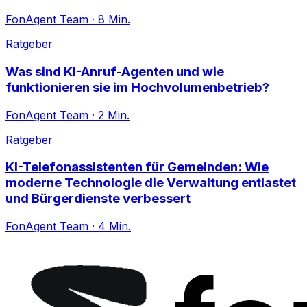
FonAgent Team
·
8
Min.
Ratgeber
Was sind KI-Anruf-Agenten und wie
funktionieren sie im Hochvolumenbetrieb?
FonAgent Team
·
2
Min.
Ratgeber
KI-Telefonassistenten für Gemeinden: Wie
moderne Technologie die Verwaltung entlastet
und Bürgerdienste verbessert
FonAgent Team
·
4
Min.