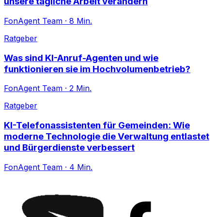
unsere tägliche Arbeit verändern
FonAgent Team
·
8
Min.
Ratgeber
Was sind KI-Anruf-Agenten und wie
funktionieren sie im Hochvolumenbetrieb?
FonAgent Team
·
2
Min.
Ratgeber
KI-Telefonassistenten für Gemeinden: Wie
moderne Technologie die Verwaltung entlastet
und Bürgerdienste verbessert
FonAgent Team
·
4
Min.