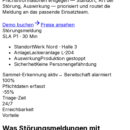
Pflichtinformationen entgegen — Standort, Art der
Störung, Auswirkung — priorisiert und routet die
Meldung an das passende Einsatzteam.
Demo buchen
Preise ansehen
Störungsmeldung
SLA P1 · 30 Min
Standort
Werk Nord · Halle 3
Anlage
Lackieranlage L-204
Auswirkung
Produktion gestoppt
Sicherheit
Keine Personengefährdung
Sammel-Erkennung aktiv
→ Bereitschaft alarmiert
100%
Pflichtdaten erfasst
-55%
Triage-Zeit
24/7
Erreichbarkeit
Vorteile
Was
Störungsmeldungen
mit